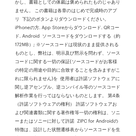
かし、書籍としての体裁は褒められたものじゃあり
ません。 この書籍は各章のはじめで完成時のアプ
リ 下記のボタンよりダウンロードください。
iPhoneの方. App Storeからダウンロード. QRコー
ド. Android ソースコードをダウンロードする（約
172MB）; ※ソースコードは現状のまま提供される
ものとし、弊社は、明示及び黙示を問わず、ソース
コードに関する一切の保証(ソースコードがお客様
の特定の用途や目的に合致することを含みますがこ
れに限られません)を 使用者は許諾ソフトウェアに
関し逆アセンブル、逆コンパイル等のソースコード
解析作業を行ってはならないものとします。 第4条
（許諾ソフトウェアの権利） 許諾ソフトウェアお
よび関連書類に関する著作権等一切の権利は、ソニ
ーまたはソニーに対して許諾 ZIPC for Androidの
特徴は、設計した状態遷移表からソースコードを生