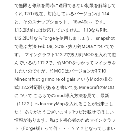
で無限と修繕を同時に適用できない制限を解除して
くれ 12/17現在、対応しているバージョンは 1.14
と、そのスナップショット、 18w49a～ です。
1.13.2以前には対応していません。 1.13ならRift、
1.12.2以前ならForgeを使用しましょう。 snapshot
で遊ぶ方法 Feb 08, 2018 · 抜刀剣MODについてで
す。 マインクラフト1.12.2で抜刀剣MODを入れて遊
んでいるの 1.12.2で、竹MODをつかってマイクラを
したいのですが、竹MODはバージョンが1.7.10
Minecraft の grimoire of gaia というModの非公
式1.12.2対応版があると書いてあ MinecraftのMOD
について こちらでのmod導入方法を見て、最新
（1.12.2.）へJourneyMapを入れることが出来まし
た！ ありがとうございます♪ 1つだけ載せてほしい
情報があります。私はド初心者のためマインクラフ
ト（Forge版）って何・・・？？？となってしまい