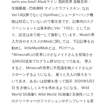
suits you best! Alsukマイン 我的世界 攻略百科：
生物圖鑑 - 巴哈姆特 マインクラフトスキン. なお
Ver1.8以降でないとOptifineにシェーダーパック機
能は対応していないので要注意です。記事内のスク
リーンショットは基本的にVer「1.10.2」としてお
り、設定は全て統一して撮影しています。Modの導
入方法やオススメのModに関しては、下記記事をお
勧めし littleMaidMobとは、PCゲーム
｢Minecraft｣の世界に小さなメイドさんを登場させ
るMOD(追加プログラム群)のひとつである。 導入
すると、Minecraft世界に不思議生物メイドさんが
スポーンするようになる。 雇うと主人の後ろをつ
いて歩き、あるいは砂糖を使って指示 2020年5月2
日 生き物らしくエサを求めるようになる。 Wild
World SE画像1; Wild World SE画像2 互換性バニラ
のクリーチャーのファクションやテンプレートを変