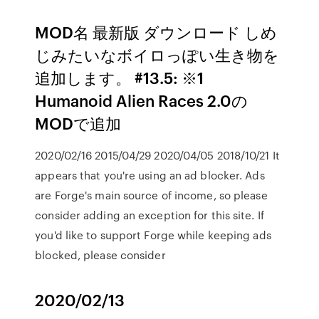
MOD名 最新版 ダウンロード しめ
じみたいなボイロっぽい生き物を
追加します。 #13.5: ※1
Humanoid Alien Races 2.0の
MODで追加
2020/02/16 2015/04/29 2020/04/05 2018/10/21 It
appears that you're using an ad blocker. Ads
are Forge's main source of income, so please
consider adding an exception for this site. If
you'd like to support Forge while keeping ads
blocked, please consider
2020/02/13