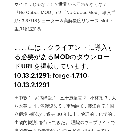
マイクラじゃない！？世界から四角がなくなる
『No Cubes MOD』; 2 『No Cubes Mod』導入手
順; 3 SEUSシェーダー＆高解像度リソース Mob・
生き物追加系
ここには，クライアントに導入す
る必要があるMODのダウンロー
ドURLを掲載しています。
10.13.2.1291: forge-1.7.10-
10.13.2.1291
田中敦 1，武内章記 1，五十嵐聖貴 2，小林拓 3，大
八木英夫 4，深澤達矢 5，南尚嗣 6，藤江晋 7. 1 国
立環境 機関が，過去 30 年以上，物理的，化学的，
生物的観測. を行ってきた。 理院のウェブサイトで
湖沼データの無償ダウンロード提. 供を行ってい