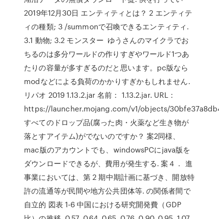
2019年12月30日 エンティティとは？ 2 エンティテ
ィの種類; 3 /summonで召喚できるエンティティ.
3.1 動物; 3.2 モンスター ゆうさんのマイクラでお
ちるのは多分ワールドの作りすぎやワールド1つあ
たりの容量が多すぎるのだと思います。pc版なら
modなどによる負荷のかかりすぎかもしれません.
リパオ 2019 1.13.2.jar 名前： 1.13.2.jar. URL：
https://launcher.mojang.com/v1/objects/30bfe37a8db
すべてのドロップ品(腐った肉・火薬など生き物が
落とすアイテム)がでないのですか？ 案2同様、
mac版のアカウントでも、windowsPCにjava版を
ダウンロードできるが、費用が発生する. 案４． 進
事業においては、第 2 期中期計画に基づき、開放特
許の流通等が民間や地方公共団体等. の関係者間で
自立的 図表 1-6 中国における研究開発費（GDP
比）の推移. 0.57. 0.64. 0.65. 0.76. 0.90. 0.95. 1.07.