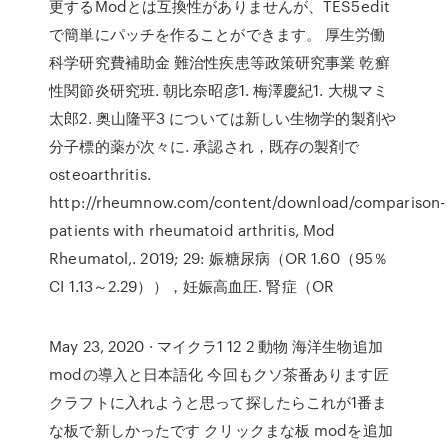
更するModとは互換性がありませんが、TES5edit
で簡単にパッチを作ることができます。 厚生労働
科学研究費補助金 難治性疾患等政策研究事業 乾癬
性関節炎研究班. 朝比奈昭彦1. 梅澤慶紀1. 大槻マミ
太郎2. 奥山隆平3 については新しい生物学的製剤や
分子標的薬が次々に. 承認され，既存の製剤で
osteoarthritis.
http://rheumnow.com/content/download/comparison-
patients with rheumatoid arthritis, Mod
Rheumatol,. 2019; 29: 娠糖尿病（OR 1.60（95％
CI 1.13～2.29）），妊娠高血圧. 腎症（OR
May 23, 2020 · マイクラ1 12 2 動物 海洋生物追加
modの導入と日本語化 今回もクソ茶番あります匠
クラフトに入れようと思って探したらこれが1番ま
な板で新しかったです クリックまな板 modを追加